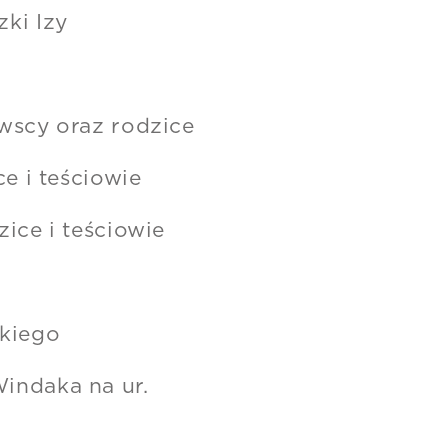
ki Izy
wscy oraz rodzice
e i teściowie
ice i teściowie
iego
daka na ur.