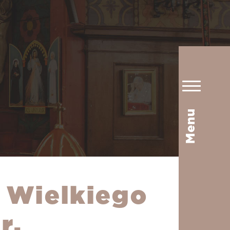
Menu
ę Wielkiego
r.