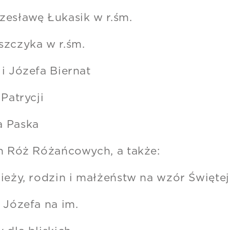
zesławę Łukasik w r.śm.
szczyka w r.śm.
i Józefa Biernat
Patrycji
a Paska
ch Róż Różańcowych, a także:
ieży, rodzin i małżeństw na wzór Święte
 Józefa na im.