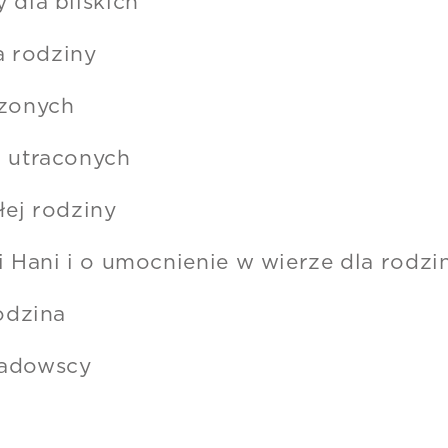
 dla bliskich
 rodziny
dzonych
i utraconych
łej rodziny
i Hani i o umocnienie w wierze dla rodz
rodzina
wadowscy