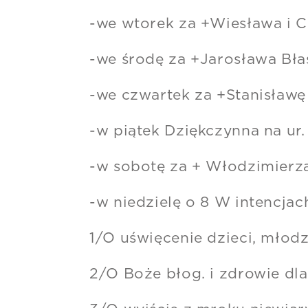
-we wtorek za +Wiesława i C
-we środę za +Jarosława Bła
-we czwartek za +Stanisławę 
-w piątek Dziękczynna na ur. 
-w sobotę za + Włodzimierz
-w niedzielę o 8 W intencja
1/O uświęcenie dzieci, młodz
2/O Boże błog. i zdrowie dla