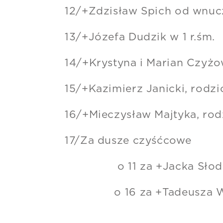
12/+Zdzisław Spich od wnucz
13/+Józefa Dudzik w 1 r.śm.
14/+Krystyna i Marian Czyżo
15/+Kazimierz Janicki, rodzic
16/+Mieczysław Majtyka, rodz
17/Za dusze czyśćcowe
o 11 za +Jacka Słodk
o 16 za +Tadeusza Win