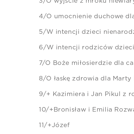
3/O wyjście z mroku niewiary
4/O umocnienie duchowe dla
5/W intencji dzieci nienaro
6/W intencji rodziców dziec
7/O Boże miłosierdzie dla ca
8/O łaskę zdrowia dla Marty 
9/+ Kazimiera i Jan Pikul z 
10/+Bronisław i Emilia Roz
11/+Józef