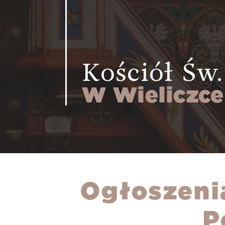
Kościół Św.
W Wieliczce
Ogłoszenia
P