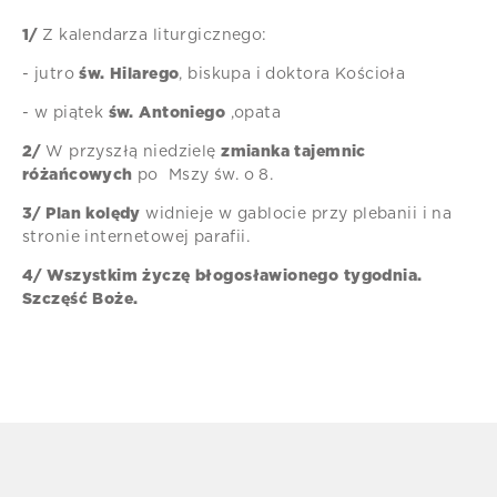
1/
Z kalendarza liturgicznego:
- jutro
św. Hilarego
, biskupa i doktora Kościoła
- w piątek
św. Antoniego
,opata
2/
W przyszłą niedzielę
zmianka tajemnic
różańcowych
po Mszy św. o 8.
3/ Plan kolędy
widnieje w gablocie przy plebanii i na
stronie internetowej parafii.
4/
Wszystkim życzę błogosławionego tygodnia.
Szczęść Boże.