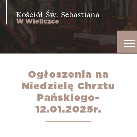
Kościół Św. Sebastiana
W Wieliczce
Ogłoszenia na
Niedzielę Chrztu
Pańskiego-
12.01.2025r.