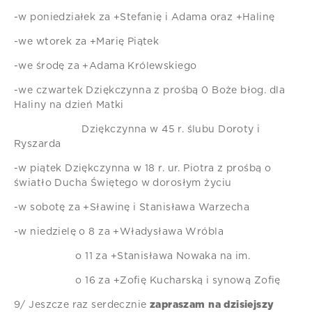
-w poniedziałek za +Stefanię i Adama oraz +Halinę
-we wtorek za +Marię Piątek
-we środę za +Adama Królewskiego
-we czwartek Dziękczynna z prośbą 0 Boże błog. dla
Haliny na dzień Matki
Dziękczynna w 45 r. ślubu Doroty i
Ryszarda
-w piątek Dziękczynna w 18 r. ur. Piotra z prośbą o
światło Ducha Świętego w dorosłym życiu
-w sobotę za +Sławinę i Stanisława Warzecha
-w niedzielę o 8 za +Władysława Wróbla
o 11 za +Stanisława Nowaka na im.
o 16 za +Zofię Kucharską i synową Zofię
9/ Jeszcze raz serdecznie
zapraszam na dzisiejszy