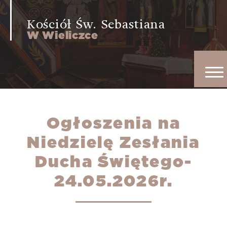
Kościół Św. Sebastiana
W Wieliczce
Ogłoszenia na
Niedzielę Zesłania
Ducha Świętego-
24.05.2026r.