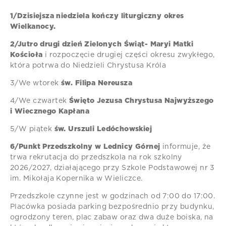
1/Dzisiejsza niedziela kończy liturgiczny okres
Wielkanocy.
2/Jutro drugi dzień Zielonych Świąt- Maryi Matki
Kościoła
i rozpoczęcie drugiej części okresu zwykłego,
która potrwa do Niedzieli Chrystusa Króla
3/We wtorek
św. Filipa Nereusza
4/We czwartek
Święto Jezusa Chrystusa Najwyższego
i Wiecznego Kapłana
5/W piątek
św. Urszuli Ledóchowskiej
6/Punkt Przedszkolny w Lednicy Górnej
informuje, że
trwa rekrutacja do przedszkola na rok szkolny
2026/2027, działającego przy Szkole Podstawowej nr 3
im. Mikołaja Kopernika w Wieliczce.
Przedszkole czynne jest w godzinach od 7:00 do 17:00.
Placówka posiada parking bezpośrednio przy budynku,
ogrodzony teren, plac zabaw oraz dwa duże boiska, na