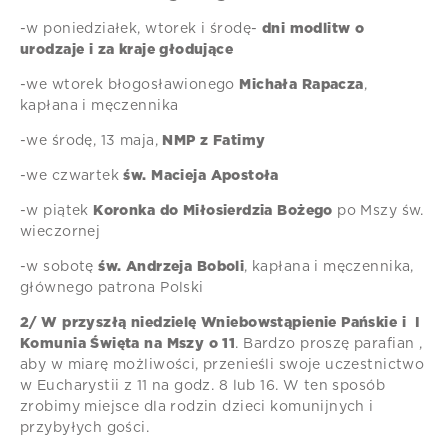
-w poniedziałek, wtorek i środę-
dni modlitw o
urodzaje i za kraje głodujące
-we wtorek błogosławionego
Michała Rapacza
,
kapłana i męczennika
-we środę, 13 maja,
NMP z Fatimy
-we czwartek
św. Macieja Apostoła
-w piątek
Koronka do Miłosierdzia Bożego
po Mszy św.
wieczornej
-w sobotę
św. Andrzeja Boboli
, kapłana i męczennika,
głównego patrona Polski
2/ W przyszłą niedzielę Wniebowstąpienie Pańskie i I
Komunia Święta na Mszy o 11
. Bardzo proszę parafian ,
aby w miarę możliwości, przenieśli swoje uczestnictwo
w Eucharystii z 11 na godz. 8 lub 16. W ten sposób
zrobimy miejsce dla rodzin dzieci komunijnych i
przybyłych gości.