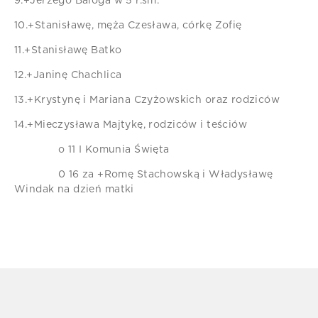
9.+Jerzego Baloga w 5 r.śm.
10.+Stanisławę, męża Czesława, córkę Zofię
11.+Stanisławę Batko
12.+Janinę Chachlica
13.+Krystynę i Mariana Czyżowskich oraz rodziców
14.+Mieczysława Majtykę, rodziców i teściów
o 11 I Komunia Święta
0 16 za +Romę Stachowską i Władysławę
Windak na dzień matki