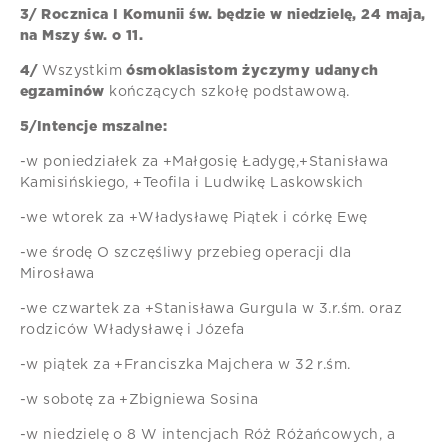
3/ Rocznica I Komunii św. będzie w niedzielę, 24 maja,
na Mszy św. o 11.
4/
Wszystkim
ósmoklasistom życzymy udanych
egzaminów
kończących szkołę podstawową.
5/Intencje mszalne:
-w poniedziałek za +Małgosię Ładygę,+Stanisława
Kamisińskiego, +Teofila i Ludwikę Laskowskich
-we wtorek za +Władysławę Piątek i córkę Ewę
-we środę O szczęśliwy przebieg operacji dla
Mirosława
-we czwartek za +Stanisława Gurgula w 3.r.śm. oraz
rodziców Władysławę i Józefa
-w piątek za +Franciszka Majchera w 32 r.śm.
-w sobotę za +Zbigniewa Sosina
-w niedzielę o 8 W intencjach Róż Różańcowych, a